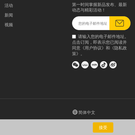
第一时间掌握新品发布、最新
活动
动态与精彩活动！
新闻
视频
请输入您的电子邮件地址。
点击订阅，即表示您已阅读并
同意《
用户协议
》和《
隐私政
策
》。
简体中文
接受