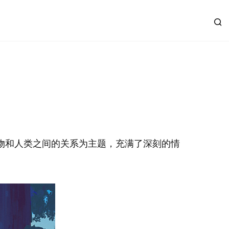
物和人类之间的关系为主题，充满了深刻的情
数位屏 16 标准版