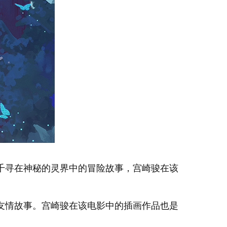
小型数位板
孩千寻在神秘的灵界中的冒险故事，宫崎骏在该
的友情故事。宫崎骏在该电影中的插画作品也是