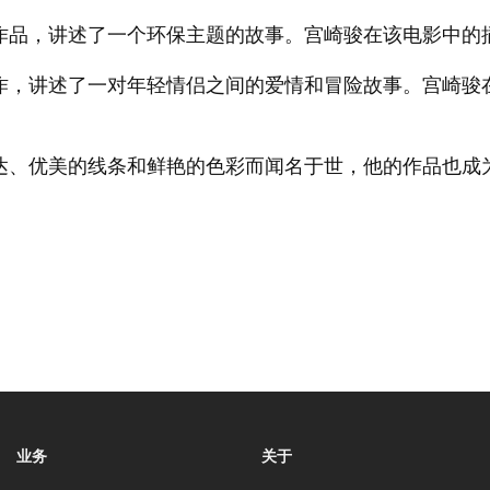
影作品，讲述了一个环保主题的故事。宫崎骏在该电影中
之作，讲述了一对年轻情侣之间的爱情和冒险故事。宫崎
达、优美的线条和鲜艳的色彩而闻名于世，他的作品也成
支架
笔
查看全部
业务
关于