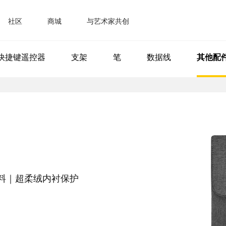
社区
商城
与艺术家共创
活动
官方商城
画廊
快捷键遥控器
支架
笔
数据线
其他配
新闻
京东自营旗舰店
产品体验专家
视频
天猫旗舰店
数位屏 16 套装版
面料｜超柔绒内衬保护
数位屏 24
查看全部