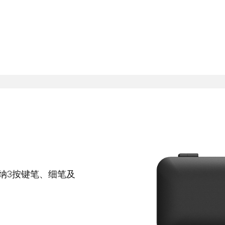
 可容纳3按键笔、细笔及