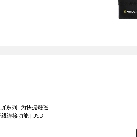
支架
笔
查看全部
位屏系列 | 为快捷键遥
连接功能 | USB-