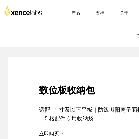
产品
支持
关于
驱动下载
企业
数位屏
数位板
配件
产品设置
教育
视频教程
经销商
常见问题
合作伙伴
注册产品
关于我们
联系我们
数位板收纳包
适配 11 寸及以下平板｜防泼溅阳离子
数位屏 24+
｜5 格配件专用收纳袋
立即购买 >